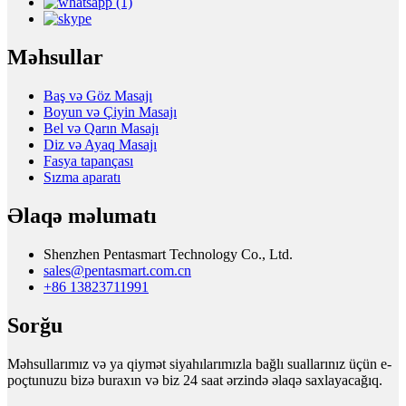
Məhsullar
Baş və Göz Masajı
Boyun və Çiyin Masajı
Bel və Qarın Masajı
Diz və Ayaq Masajı
Fasya tapançası
Sızma aparatı
Əlaqə məlumatı
Shenzhen Pentasmart Technology Co., Ltd.
sales@pentasmart.com.cn
+86 13823711991
Sorğu
Məhsullarımız və ya qiymət siyahılarımızla bağlı suallarınız üçün e-
poçtunuzu bizə buraxın və biz 24 saat ərzində əlaqə saxlayacağıq.