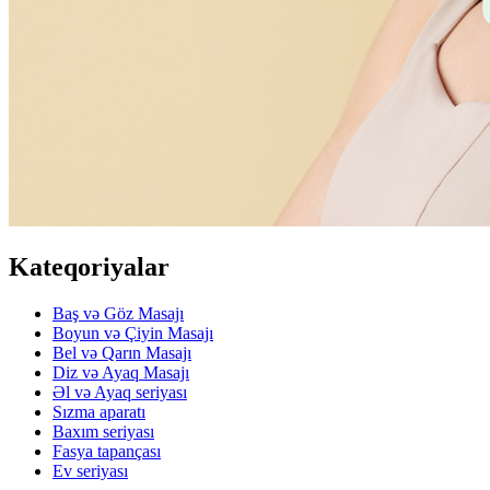
Kateqoriyalar
Baş və Göz Masajı
Boyun və Çiyin Masajı
Bel və Qarın Masajı
Diz və Ayaq Masajı
Əl və Ayaq seriyası
Sızma aparatı
Baxım seriyası
Fasya tapançası
Ev seriyası