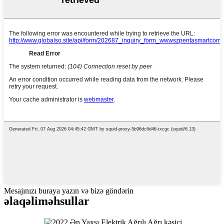
Mesajınızı buraya yazın və bizə göndərin
əlaqəli
məhsullar