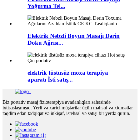
Yoğurma Tel...
Elektrik Nəbzli Boyun Masajı Dərin
Doku Ağrısı...
elektrik tüstüsüz moxa terapiya
aparatı İsti satış...
Biz portativ masaj fizioterapiya avadanlıqları sahəsində
ixtisaslaşmışıq. Yerli və xarici müştərilər üçün məhsul və xidmətlər
təqdim edən tədqiqat və inkişaf, istehsal və satışı bir yerdə qurun.