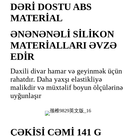
DƏRİ DOSTU ABS
MATERİAL
ƏNƏNƏNƏLİ SİLİKON
MATERİALLARI ƏVZƏ
EDİR
Daxili divar hamar və geyinmək üçün
rahatdır. Daha yaxşı elastikliyə
malikdir və müxtəlif boyun ölçülərinə
uyğunlaşır
ÇƏKİSİ CƏMİ 141 G