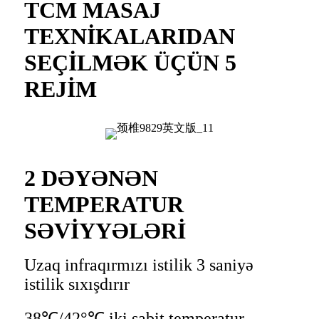
TCM MASAJ
TEXNİKALARIDAN
SEÇİLMƏK ÜÇÜN 5
REJİM
2 DƏYƏNƏN
TEMPERATUR
SƏVİYYƏLƏRİ
Uzaq infraqırmızı istilik 3 saniyə
istilik sıxışdırır
38℃/42°℃ iki sabit temperatur