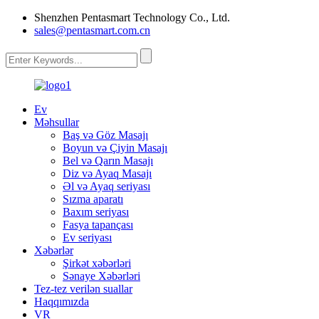
Shenzhen Pentasmart Technology Co., Ltd.
sales@pentasmart.com.cn
Ev
Məhsullar
Baş və Göz Masajı
Boyun və Çiyin Masajı
Bel və Qarın Masajı
Diz və Ayaq Masajı
Əl və Ayaq seriyası
Sızma aparatı
Baxım seriyası
Fasya tapançası
Ev seriyası
Xəbərlər
Şirkət xəbərləri
Sənaye Xəbərləri
Tez-tez verilən suallar
Haqqımızda
VR