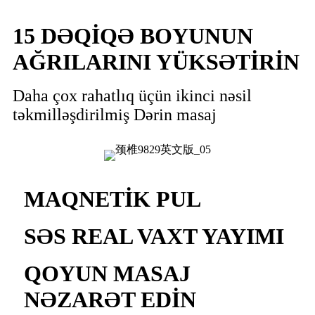
15 DƏQİQƏ BOYUNUN
AĞRILARINI YÜKSƏTİRİN
Daha çox rahatlıq üçün ikinci nəsil
təkmilləşdirilmiş Dərin masaj
MAQNETİK PUL
SƏS REAL VAXT YAYIMI
QOYUN MASAJ
NƏZARƏT EDİN