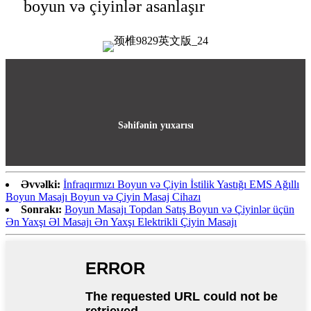
boyun və çiyinlər asanlaşır
Səhifənin yuxarısı
Əvvəlki:
İnfraqırmızı Boyun və Çiyin İstilik Yastığı EMS Ağıllı
Boyun Masajı Boyun və Çiyin Masaj Cihazı
Sonrakı:
Boyun Masajı Topdan Satış Boyun və Çiyinlər üçün
Ən Yaxşı Əl Masajı Ən Yaxşı Elektrikli Çiyin Masajı