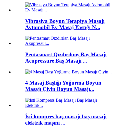
Vibrasiya Boyun Terapiya Masajı
Avtomobil Ev Masaj Yastığı N...
Pentasmart Qızdırılmış Baş Masajı
Acupressure Baş Masajı ...
4 Masaj Başlığı Yoğurma Boyun
Masajı Çiyin Boyun Masajı...
İsti kompres baş masajı baş masajı
elektrik maşını ...