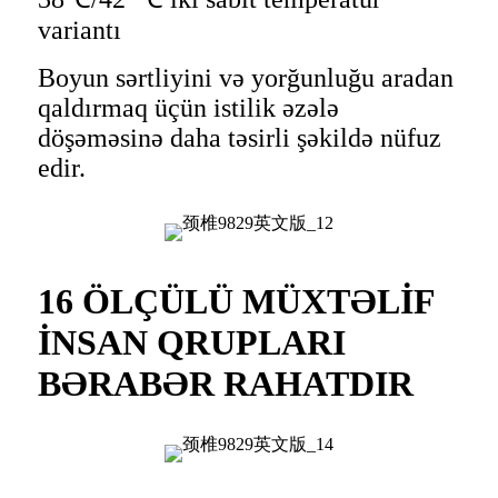
variantı
Boyun sərtliyini və yorğunluğu aradan
qaldırmaq üçün istilik əzələ
döşəməsinə daha təsirli şəkildə nüfuz
edir.
16 ÖLÇÜLÜ MÜXTƏLİF
İNSAN QRUPLARI
BƏRABƏR RAHATDIR