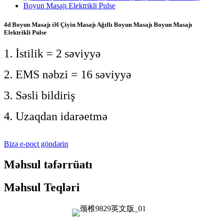
4d Boyun Masajı Əl Çiyin Masajı Ağıllı Boyun Masajı Boyun Masajı
Elektrikli Pulse
1. İstilik = 2 səviyyə
2. EMS nəbzi = 16 səviyyə
3. Səsli bildiriş
4. Uzaqdan idarəetmə
Bizə e-poçt göndərin
Məhsul təfərrüatı
Məhsul Teqləri