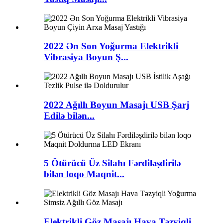
2022 Ən Son Yoğurma Elektrikli
Vibrasiya Boyun Ş...
2022 Ağıllı Boyun Masajı USB Şarj
Edilə bilən...
5 Ötürücü Üz Silahı Fərdiləşdirilə
bilən loqo Maqnit...
Elektrikli Göz Masajı Hava Təzyiqli