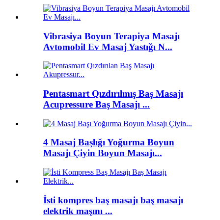
Vibrasiya Boyun Terapiya Masajı
Avtomobil Ev Masaj Yastığı N...
Pentasmart Qızdırılmış Baş Masajı
Acupressure Baş Masajı ...
4 Masaj Başlığı Yoğurma Boyun
Masajı Çiyin Boyun Masajı...
İsti kompres baş masajı baş masajı
elektrik maşını ...