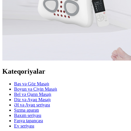
Kateqoriyalar
Baş və Göz Masajı
Boyun və Çiyin Masajı
Bel və Qarın Masajı
Diz və Ayaq Masajı
Əl və Ayaq seriyası
Sızma aparatı
Baxım seriyası
Fasya tapançası
Ev seriyası