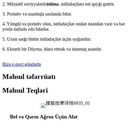
2. Müxtəlif səviyyələrdə
isitmə
, istifadəçilərə isti qayğı gətirir.
3. Portativ və asanlıqla saxlanıla bilər.
4. Yüngül və portativ olun, istifadəçilər ondan istənilən vaxt və hər
yerdə istifadə edə bilərlər.
5. Uzun sarğı bütün istifadəçilər üçün uyğundur.
6. Ekranlı bir Düymə, idarə etmək və tanımaq asandır.
Bizə e-poçt göndərin
Məhsul təfərrüatı
Məhsul Teqləri
Bel və Qarın Ağrısı Üçün Alət