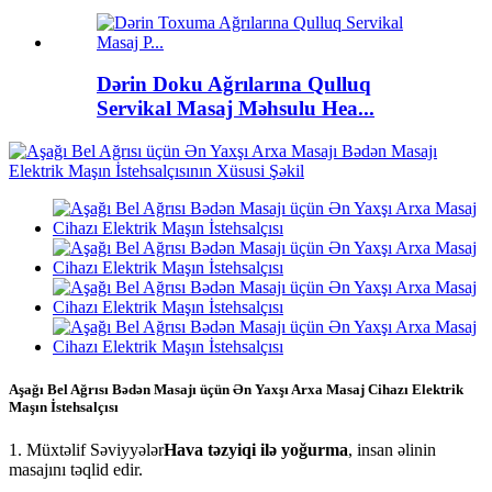
Dərin Doku Ağrılarına Qulluq
Servikal Masaj Məhsulu Hea...
Aşağı Bel Ağrısı Bədən Masajı üçün Ən Yaxşı Arxa Masaj Cihazı Elektrik
Maşın İstehsalçısı
1. Müxtəlif Səviyyələr
Hava təzyiqi ilə yoğurma
, insan əlinin
masajını təqlid edir.