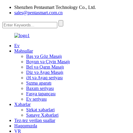
Shenzhen Pentasmart Technology Co., Ltd.
sales@pentasmart.com.cn
Ev
Məhsullar
Baş və Göz Masajı
Boyun və Çiyin Masajı
Bel və Qarın Masajı
Diz və Ayaq Masajı
Əl və Ayaq seriyası
Sızma aparatı
Baxım seriyası
Fasya tapançası
Ev seriyası
Xəbərlər
Şirkət xəbərləri
Sənaye Xəbərləri
Tez-tez verilən suallar
Haqqımızda
VR