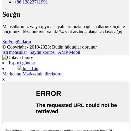
+86 13823711991
Sorğu
Məhsullarımız və ya qiymət siyahılarımızla bağlı suallarınız üçün e-
poçtunuzu bizə buraxın və biz 24 saat ərzində əlaqə saxlayacağıq.
Sorğu göndərin
© Copyright - 2010-2023: Bütün hüquqlar qorunur.
İsti məhsullar
-
Saytın xəritəsi
-
AMP Mobil
E-poçt göndər
Julia Liu
Marketinq Mərkəzinin direktoru
x