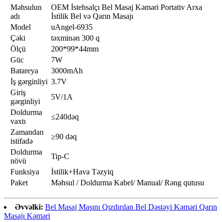
Məhsulun
OEM İstehsalçı Bel Masaj Kəməri Portativ Arxa
adı
İstilik Bel və Qarın Masajı
Model
uAngel-6935
Çəki
təxminən 300 q
Ölçü
200*99*44mm
Güc
7W
Batareya
3000mAh
İş gərginliyi
3.7V
Giriş
5V/1A
gərginliyi
Doldurma
≤240dəq
vaxtı
Zamandan
≥90 dəq
istifadə
Doldurma
Tip-C
növü
Funksiya
İstilik+Hava Təzyiq
Paket
Məhsul / Doldurma Kabel/ Manual/ Rəng qutusu
Əvvəlki:
Bel Masaj Maşını Qızdırılan Bel Dəstəyi Kəməri Qarın
Masajı Kəməri