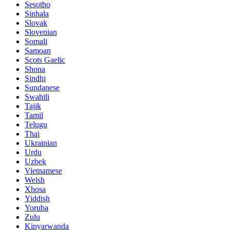
Sesotho
Sinhala
Slovak
Slovenian
Somali
Samoan
Scots Gaelic
Shona
Sindhi
Sundanese
Swahili
Tajik
Tamil
Telugu
Thai
Ukrainian
Urdu
Uzbek
Vietnamese
Welsh
Xhosa
Yiddish
Yoruba
Zulu
Kinyarwanda