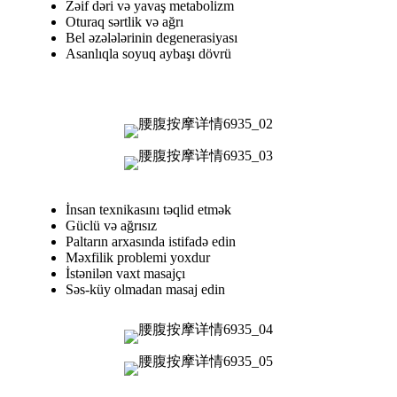
Zəif dəri və yavaş metabolizm
Oturaq sərtlik və ağrı
Bel əzələlərinin degenerasiyası
Asanlıqla soyuq aybaşı dövrü
İnsan texnikasını təqlid etmək
Güclü və ağrısız
Paltarın arxasında istifadə edin
Məxfilik problemi yoxdur
İstənilən vaxt masajçı
Səs-küy olmadan masaj edin