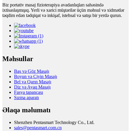
Biz portativ masaj fizioterapiya avadanlıqları sahəsində
ixtisaslaşmışıq. Yerli və xarici müştərilər üçün məhsul və xidmətlər
təqdim edən tədqiqat və inkişaf, istehsal və satışı bir yerdə qurun.
Məhsullar
Baş və Göz Masajı
Boyun və Çiyin Masajı
Bel və Qarın Masajı
Diz və Ayaq Masajı
Fasya tapançası
Sızma aparatı
Əlaqə məlumatı
Shenzhen Pentasmart Technology Co., Ltd.
sales@pentasmart.com.cn