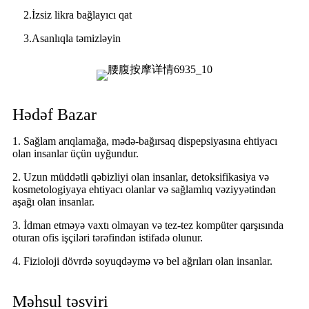
2.İzsiz likra bağlayıcı qat
3.Asanlıqla təmizləyin
Hədəf Bazar
1. Sağlam arıqlamağa, mədə-bağırsaq dispepsiyasına ehtiyacı
olan insanlar üçün uyğundur.
2. Uzun müddətli qəbizliyi olan insanlar, detoksifikasiya və
kosmetologiyaya ehtiyacı olanlar və sağlamlıq vəziyyətindən
aşağı olan insanlar.
3. İdman etməyə vaxtı olmayan və tez-tez kompüter qarşısında
oturan ofis işçiləri tərəfindən istifadə olunur.
4. Fizioloji dövrdə soyuqdəymə və bel ağrıları olan insanlar.
Məhsul təsviri