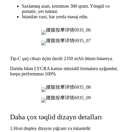
Saxlamaq asan, təxminən 300 qram. Yüngül və
portativ, yer tutmur.
İstənilən vaxt, hər yerdə masaj edin.
Tip-C şarj cihazı üçün daxili 2350 mAh litium batareya
Dartıla bilən LYCRA kəmər müxtəlif formalara uyğundur,
bərpa performansı 100%
Daha çox təqlid dizayn detalları
1.Host displey dizaynı yığcam və müasirdir