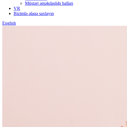
Müştəri əməkdaşlığı halları
VR
Bizimlə əlaqə saxlayın
English