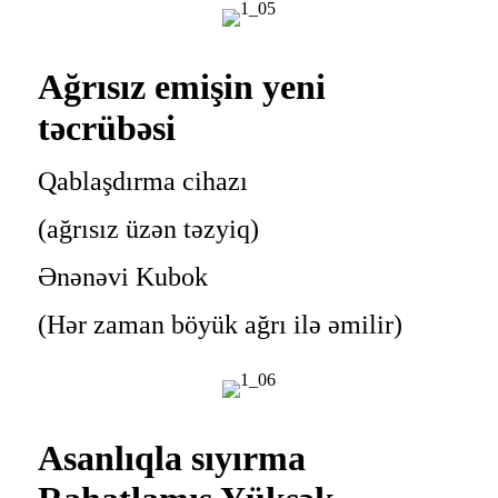
Ağrısız emişin yeni
təcrübəsi
Qablaşdırma cihazı
(ağrısız üzən təzyiq)
Ənənəvi Kubok
(Hər zaman böyük ağrı ilə əmilir)
Asanlıqla sıyırma