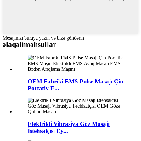
Mesajınızı buraya yazın və bizə göndərin
əlaqəli
məhsullar
OEM Fabriki EMS Pulse Masajı Çin
Portativ E...
Elektrikli Vibrasiya Göz Masajı
İstehsalçısı Ey...