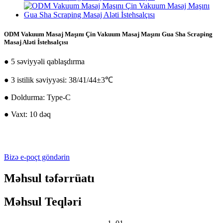
ODM Vakuum Masaj Maşını Çin Vakuum Masaj Maşını Gua Sha Scraping
Masaj Aləti İstehsalçısı
● 5 səviyyəli qablaşdırma
● 3 istilik səviyyəsi: 38/41/44±3℃
● Doldurma: Type-C
● Vaxt: 10 dəq
Bizə e-poçt göndərin
Məhsul təfərrüatı
Məhsul Teqləri