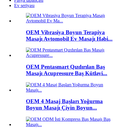
Fasya tapançası
Ev seriyası
OEM Vibrasiya Boyun Terapiya
Masajı Avtomobil Ev Masajı Həbi...
OEM Pentasmart Qızdırılan Baş
Masajı Acupressure Baş Kütləvi...
OEM 4 Masaj Başları Yoğurma
Boyun Masajı Çiyin Boyun...