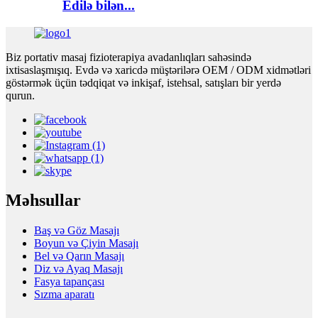
Edilə bilən...
Biz portativ masaj fizioterapiya avadanlıqları sahəsində
ixtisaslaşmışıq. Evdə və xaricdə müştərilərə OEM / ODM xidmətləri
göstərmək üçün tədqiqat və inkişaf, istehsal, satışları bir yerdə
qurun.
Məhsullar
Baş və Göz Masajı
Boyun və Çiyin Masajı
Bel və Qarın Masajı
Diz və Ayaq Masajı
Fasya tapançası
Sızma aparatı