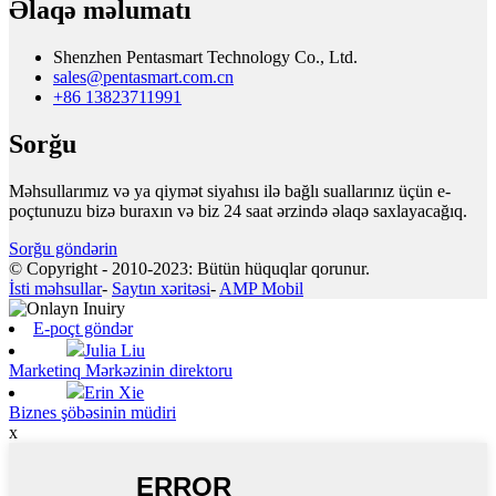
Əlaqə məlumatı
Shenzhen Pentasmart Technology Co., Ltd.
sales@pentasmart.com.cn
+86 13823711991
Sorğu
Məhsullarımız və ya qiymət siyahısı ilə bağlı suallarınız üçün e-
poçtunuzu bizə buraxın və biz 24 saat ərzində əlaqə saxlayacağıq.
Sorğu göndərin
© Copyright - 2010-2023: Bütün hüquqlar qorunur.
İsti məhsullar
-
Saytın xəritəsi
-
AMP Mobil
E-poçt göndər
Julia Liu
Marketinq Mərkəzinin direktoru
Erin Xie
Biznes şöbəsinin müdiri
x