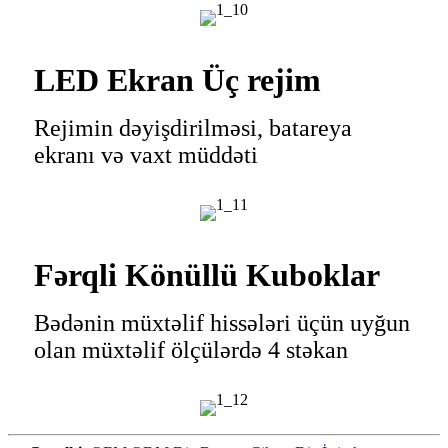
LED Ekran Üç rejim
Rejimin dəyişdirilməsi, batareya
ekranı və vaxt müddəti
Fərqli Könüllü Kuboklar
Bədənin müxtəlif hissələri üçün uyğun
olan müxtəlif ölçülərdə 4 stəkan