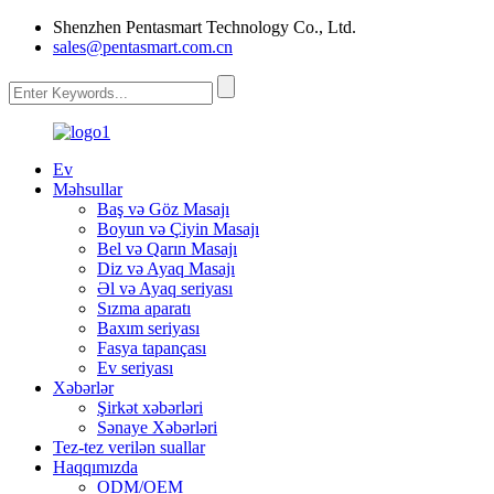
Shenzhen Pentasmart Technology Co., Ltd.
sales@pentasmart.com.cn
Ev
Məhsullar
Baş və Göz Masajı
Boyun və Çiyin Masajı
Bel və Qarın Masajı
Diz və Ayaq Masajı
Əl və Ayaq seriyası
Sızma aparatı
Baxım seriyası
Fasya tapançası
Ev seriyası
Xəbərlər
Şirkət xəbərləri
Sənaye Xəbərləri
Tez-tez verilən suallar
Haqqımızda
ODM/OEM