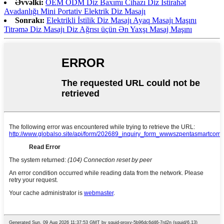
Əvvəlki:
OEM ODM Diz Baxımı Cihazı Diz İstirahət
Avadanlığı Mini Portativ Elektrik Diz Masajı
Sonrakı:
Elektrikli İstilik Diz Masajı Ayaq Masajı Maşını
Titrəmə Diz Masajı Diz Ağrısı üçün Ən Yaxşı Masaj Maşını