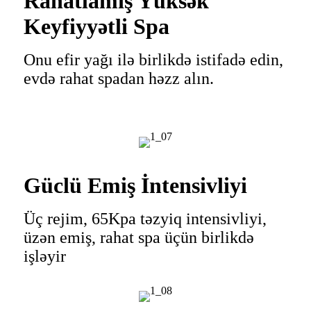
Rahatlamış Yüksək
Keyfiyyətli Spa
Onu efir yağı ilə birlikdə istifadə edin,
evdə rahat spadan həzz alın.
Güclü Emiş İntensivliyi
Üç rejim, 65Kpa təzyiq intensivliyi,
üzən emiş, rahat spa üçün birlikdə
işləyir