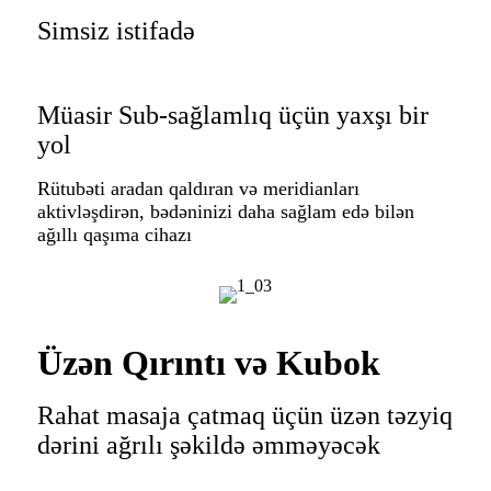
Simsiz istifadə
Müasir Sub-sağlamlıq üçün yaxşı bir
yol
Rütubəti aradan qaldıran və meridianları
aktivləşdirən, bədəninizi daha sağlam edə bilən
ağıllı qaşıma cihazı
Üzən Qırıntı və Kubok
Rahat masaja çatmaq üçün üzən təzyiq
dərini ağrılı şəkildə əmməyəcək