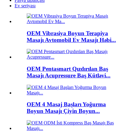
Fasya tapançası
Ev seriyası
OEM Vibrasiya Boyun Terapiya
Masajı Avtomobil Ev Masajı Həbi...
OEM Pentasmart Qızdırılan Baş
Masajı Acupressure Baş Kütləvi...
OEM 4 Masaj Başları Yoğurma
Boyun Masajı Çiyin Boyun...