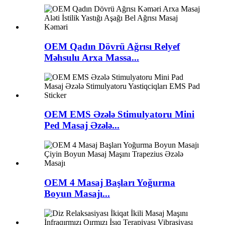
OEM Qadın Dövrü Ağrısı Relyef
Məhsulu Arxa Massa...
OEM EMS Əzələ Stimulyatoru Mini
Ped Masaj Əzələ...
OEM 4 Masaj Başları Yoğurma
Boyun Masajı...