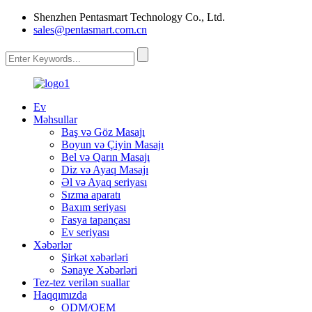
Shenzhen Pentasmart Technology Co., Ltd.
sales@pentasmart.com.cn
Ev
Məhsullar
Baş və Göz Masajı
Boyun və Çiyin Masajı
Bel və Qarın Masajı
Diz və Ayaq Masajı
Əl və Ayaq seriyası
Sızma aparatı
Baxım seriyası
Fasya tapançası
Ev seriyası
Xəbərlər
Şirkət xəbərləri
Sənaye Xəbərləri
Tez-tez verilən suallar
Haqqımızda
ODM/OEM