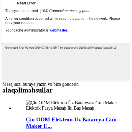
Mesajınızı buraya yazın və bizə göndərin
əlaqəli
məhsullar
Çin ODM Elektron Üz Batareya Gun
Maker E...