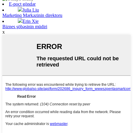
E-poçt göndər
Julia Liu
Marketinq Mərkəzinin direktoru
Erin Xie
Biznes şöbəsinin müdiri
x