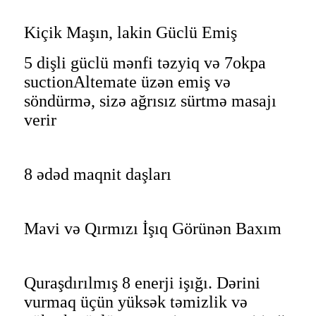
Kiçik Maşın, lakin Güclü Emiş
5 dişli güclü mənfi təzyiq və 7okpa
suctionAltemate üzən emiş və
söndürmə, sizə ağrısız sürtmə masajı
verir
8 ədəd maqnit daşları
Mavi və Qırmızı İşıq Görünən Baxım
Quraşdırılmış 8 enerji işığı. Dərini
vurmaq üçün yüksək təmizlik və