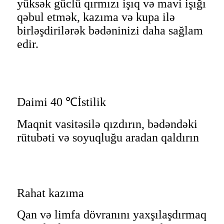
yüksək güclü qırmızı işıq və mavi işığı
qəbul etmək, kazıma və kupa ilə
birləşdirilərək bədəninizi daha sağlam
edir.
Daimi 40 ℃
İstilik
Maqnit vasitəsilə qızdırın, bədəndəki
rütubəti və soyuqluğu aradan qaldırın
Rahat kazıma
Qan və limfa dövranını yaxşılaşdırmaq