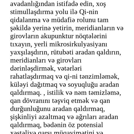
avadanlığından istifadə edin, xoş
stimullaşdırma yolu ilə Qi-nin
qidalanma və müdafiə rolunu tam
şəkildə yerinə yetirin, meridianların və
girovların akupunktur nöqtələrini
tıxayın, yerli mikrosirkulyasiyanı
yaxşılaşdırın, rütubəti aradan qaldırın,
meridianları və girovları
dərinləşdirmək, vətərləri
rahatlaşdırmaq və qi-ni tənzimləmək,
küləyi dağıtmaq və soyuqluğu aradan
qaldırmaq. , istilik və nəm təmizləmə,
qan dövranını təşviq etmək və qan
durğunluğunu aradan qaldırmaq,
şişkinliyi azaltmaq və ağrıları aradan
qaldırmaq, bədənin öz potensial
xəstəliyə qarşı müqavimətini və