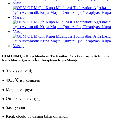
OEM ODM Çin Kupa Müalicəsi Təchizatları Ağrı kəsici üçün Avtomatik
Kupa Maşını Qırmızı İşıq Terapiyası Kupa Masajı
● 5 səviyyəli emiş
● 40±3℃ isti kompres
● Maqnit terapiyası
● Qırmızı və mavi işıq
● Səsli yayım
● Kiçik ölçülü və daşına bilən olmalıdır