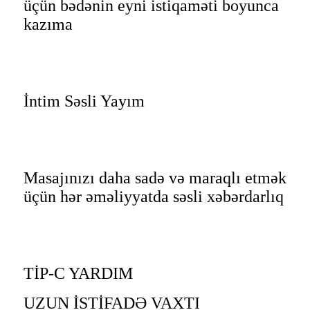
üçün bədənin eyni istiqaməti boyunca
kazıma
İntim Səsli Yayım
Masajınızı daha sadə və maraqlı etmək
üçün hər əməliyyatda səsli xəbərdarlıq
TİP-C YARDIM
UZUN İSTİFADƏ VAXTI