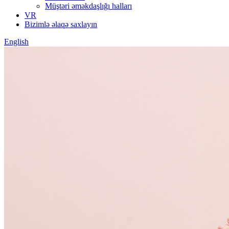
Müştəri əməkdaşlığı halları
VR
Bizimlə əlaqə saxlayın
English