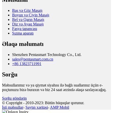
Baş və Göz Masajı
Boyun və Çiyin Masajı
Bel və Qarın Masajı
Diz və Ayaq Masajı
Fasya tapançası
Sızma aparatı
Əlaqə məlumatı
Shenzhen Pentasmart Technology Co., Ltd.
sales@pentasmart.com.cn
+86 13823711991
Sorğu
Məhsullarımız və ya qiymət siyahısı ilə bağlı suallarınız üçün e-
poçtunuzu bizə buraxın və biz 24 saat ərzində əlaqə saxlayacağıq.
Sorğu göndərin
© Copyright - 2010-2023: Bütün hüquqlar qorunur.
İsti məhsullar
-
Saytın xəritəsi
-
AMP Mobil