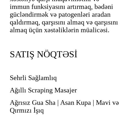
immun funksiyasını artırmaq, bədəni
gücləndirmək və patogenləri aradan
qaldırmaq, qarşısını almaq və qarşısını
almaq üçün xəstəliklərin müalicəsi.
SATIŞ NÖQTƏSİ
Sehrli Sağlamlıq
Ağıllı Scraping Masajer
Ağrısız Gua Sha | Asan Kupa | Mavi və
Qırmızı İşıq