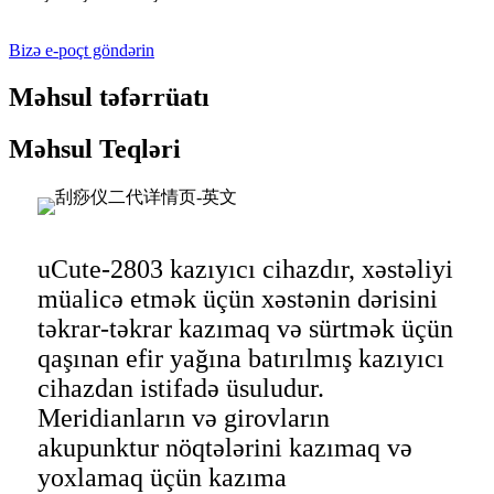
Bizə e-poçt göndərin
Məhsul təfərrüatı
Məhsul Teqləri
uCute-2803 kazıyıcı cihazdır, xəstəliyi
müalicə etmək üçün xəstənin dərisini
təkrar-təkrar kazımaq və sürtmək üçün
qaşınan efir yağına batırılmış kazıyıcı
cihazdan istifadə üsuludur.
Meridianların və girovların
akupunktur nöqtələrini kazımaq və
yoxlamaq üçün kazıma