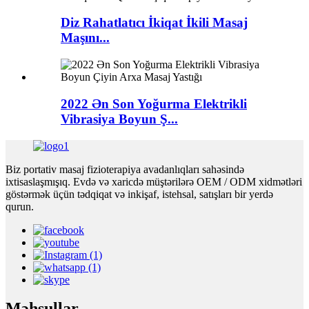
Diz Rahatlatıcı İkiqat İkili Masaj
Maşını...
2022 Ən Son Yoğurma Elektrikli
Vibrasiya Boyun Ş...
Biz portativ masaj fizioterapiya avadanlıqları sahəsində
ixtisaslaşmışıq. Evdə və xaricdə müştərilərə OEM / ODM xidmətləri
göstərmək üçün tədqiqat və inkişaf, istehsal, satışları bir yerdə
qurun.
Məhsullar