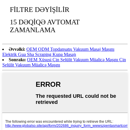
FİLTRE DƏYİŞİLİR
15 DƏQİQƏ AVTOMAT
ZAMANLAMA
Əvvəlki:
OEM ODM Topdansatış Vakuum Masaj Maşını
Elektrik Gua Sha Scraping Kupa Masajı
Sonrakı:
OEM Xüsusi Çin Selülit Vakuum Müalicə Maşını Çin
Selülit Vakuum Müalicə Maşını