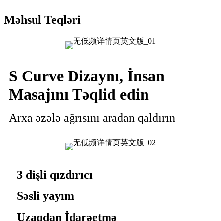
Məhsul Teqləri
S Curve Dizaynı, İnsan
Masajını Təqlid edin
Arxa əzələ ağrısını aradan qaldırın
3 dişli qızdırıcı
Səsli yayım
Uzaqdan İdarəetmə