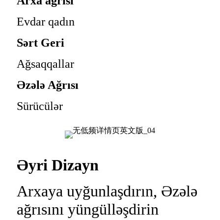
Arxa ağrısı
Evdar qadın
Sərt Geri
Ağsaqqallar
Əzələ Ağrısı
Sürücülər
Əyri Dizayn
Arxaya uyğunlaşdırın, Əzələ
ağrısını yüngülləşdirin