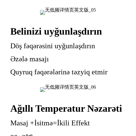
Belinizi uyğunlaşdırın
Döş fəqərəsini uyğunlaşdırın
Əzələ masajı
Quyruq fəqərələrinə təzyiq etmir
Ağıllı Temperatur Nəzarəti
Masaj +İsitmə=İkili Effekt