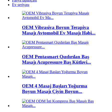
Fasya tapançası
Ev seriyası
OEM Vibrasiya Boyun Terapiya
Masajı Avtomobil Ev Masajı Həbi...
OEM Pentasmart Qızdırılan Baş
Masajı Acupressure Baş Kütləvi...
OEM 4 Masaj Başları Yoğurma
Boyun Masajı Çiyin Boyun...