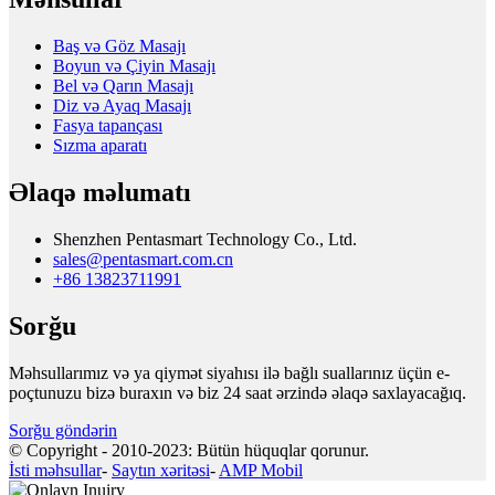
Baş və Göz Masajı
Boyun və Çiyin Masajı
Bel və Qarın Masajı
Diz və Ayaq Masajı
Fasya tapançası
Sızma aparatı
Əlaqə məlumatı
Shenzhen Pentasmart Technology Co., Ltd.
sales@pentasmart.com.cn
+86 13823711991
Sorğu
Məhsullarımız və ya qiymət siyahısı ilə bağlı suallarınız üçün e-
poçtunuzu bizə buraxın və biz 24 saat ərzində əlaqə saxlayacağıq.
Sorğu göndərin
© Copyright - 2010-2023: Bütün hüquqlar qorunur.
İsti məhsullar
-
Saytın xəritəsi
-
AMP Mobil