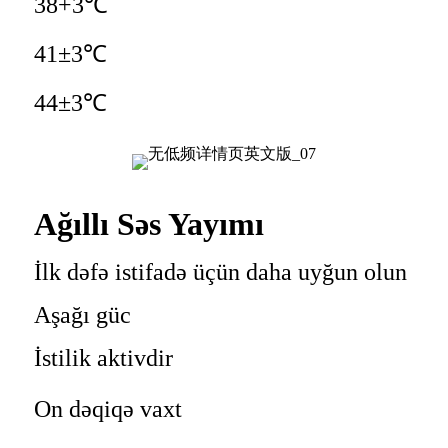
38+3℃
41±3℃
44±3℃
Ağıllı Səs Yayımı
İlk dəfə istifadə üçün daha uyğun olun
Aşağı güc
İstilik aktivdir
On dəqiqə vaxt