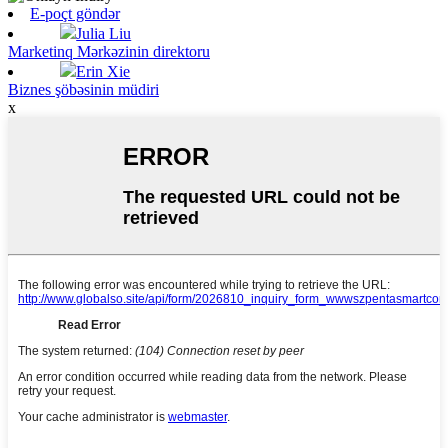
E-poçt göndər
Julia Liu
Marketinq Mərkəzinin direktoru
Erin Xie
Biznes şöbəsinin müdiri
x