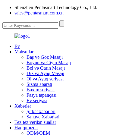
Shenzhen Pentasmart Technology Co., Ltd.
sales@pentasmart.com.cn
Ev
Məhsullar
Baş və Göz Masajı
Boyun və Çiyin Masajı
Bel və Qarın Masajı
Diz və Ayaq Masajı
Əl və Ayaq seriyası
Sızma aparatı
Baxım seriyası
Fasya tapançası
Ev seriyası
Xəbərlər
Şirkət xəbərləri
Sənaye Xəbərləri
Tez-tez verilən suallar
Haqqımızda
ODM/OEM