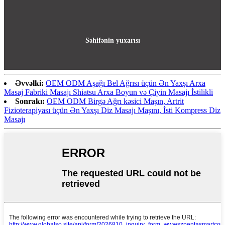
Səhifənin yuxarısı
Əvvəlki:
OEM ODM Aşağı Bel Ağrısı üçün Ən Yaxşı Arxa
Masaj Fabriki Masajı Shiatsu Arxa Boyun və Çiyin Masajı İstilikli
Sonrakı:
OEM ODM Birgə Ağrı kəsici Maşın, Artrit
Fizioterapiyası üçün Ən Yaxşı Diz Masajı Maşını, İsti Kompress Diz
Masajı