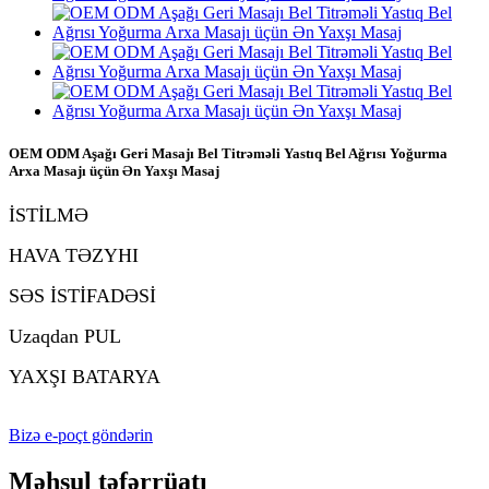
OEM ODM Aşağı Geri Masajı Bel Titrəməli Yastıq Bel Ağrısı Yoğurma
Arxa Masajı üçün Ən Yaxşı Masaj
İSTİLMƏ
HAVA TƏZYHI
SƏS İSTİFADƏSİ
Uzaqdan PUL
YAXŞI BATARYA
Bizə e-poçt göndərin
Məhsul təfərrüatı