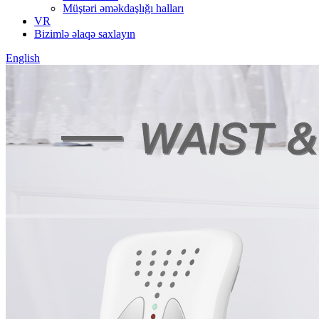
Müştəri əməkdaşlığı halları
VR
Bizimlə əlaqə saxlayın
English