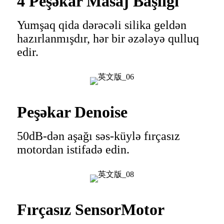
4 Peşəkar Masaj Başlığı
Yumşaq qida dərəcəli silika geldən
hazırlanmışdır, hər bir əzələyə qulluq
edir.
Peşəkar Denoise
50dB-dən aşağı səs-küylə fırçasız
motordan istifadə edin.
Fırçasız Sensor
Motor