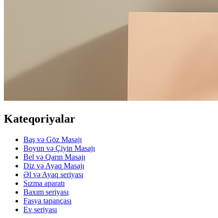
Kateqoriyalar
Baş və Göz Masajı
Boyun və Çiyin Masajı
Bel və Qarın Masajı
Diz və Ayaq Masajı
Əl və Ayaq seriyası
Sızma aparatı
Baxım seriyası
Fasya tapançası
Ev seriyası