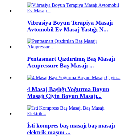
Vibrasiya Boyun Terapiya Masajı
Avtomobil Ev Masaj Yastığı N...
Pentasmart Qızdırılmış Baş Masajı
Acupressure Baş Masajı ...
4 Masaj Başlığı Yoğurma Boyun
Masajı Çiyin Boyun Masajı...
İsti kompres baş masajı baş masajı
elektrik maşını ...