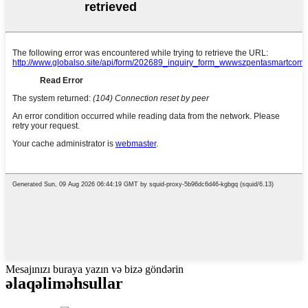
Mesajınızı buraya yazın və bizə göndərin
əlaqəli
məhsullar