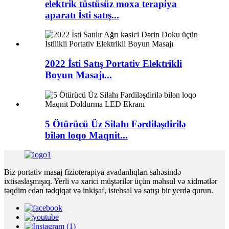
elektrik tüstüsüz moxa terapiya
aparatı İsti satış...
2022 İsti Satış Portativ Elektrikli
Boyun Masajı...
5 Ötürücü Üz Silahı Fərdiləşdirilə
bilən loqo Maqnit...
Biz portativ masaj fizioterapiya avadanlıqları sahəsində
ixtisaslaşmışıq. Yerli və xarici müştərilər üçün məhsul və xidmətlər
təqdim edən tədqiqat və inkişaf, istehsal və satışı bir yerdə qurun.