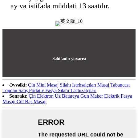
ay və istifadə müddəti 13 saatdır.
Səhifənin yuxarısı
Əvvəlki:
Çin Mini Masaj Silahı İstehsalçıları Masaj Tabancası
Topdan Satış Portativ Fasya Silahı Təchizatçıları
Sonrakı:
Çin Elektron Üz Batareya Gun Maker Elektrik Fasya
Masajı Cüt Baş Masajı