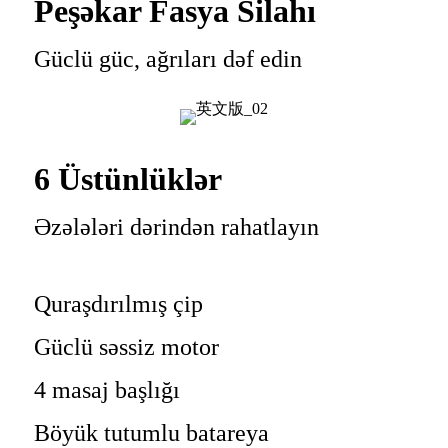
Peşəkar Fasya Silahı
Güclü güc, ağrıları dəf edin
6 Üstünlüklər
Əzələləri dərindən rahatlayın
Quraşdırılmış çip
Güclü səssiz motor
4 masaj başlığı
Böyük tutumlu batareya