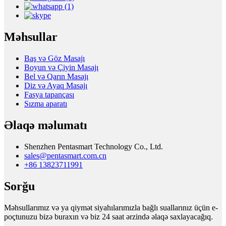
Məhsullar
Baş və Göz Masajı
Boyun və Çiyin Masajı
Bel və Qarın Masajı
Diz və Ayaq Masajı
Fasya tapançası
Sızma aparatı
Əlaqə məlumatı
Shenzhen Pentasmart Technology Co., Ltd.
sales@pentasmart.com.cn
+86 13823711991
Sorğu
Məhsullarımız və ya qiymət siyahılarımızla bağlı suallarınız üçün e-
poçtunuzu bizə buraxın və biz 24 saat ərzində əlaqə saxlayacağıq.