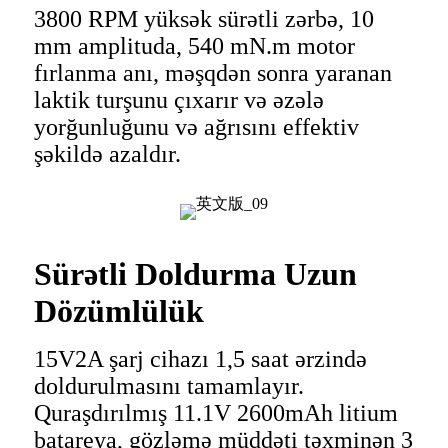
3800 RPM yüksək sürətli zərbə, 10
mm amplituda, 540 mN.m motor
fırlanma anı, məşqdən sonra yaranan
laktik turşunu çıxarır və əzələ
yorğunluğunu və ağrısını effektiv
şəkildə azaldır.
Sürətli Doldurma Uzun
Dözümlülük
15V2A şarj cihazı 1,5 saat ərzində
doldurulmasını tamamlayır.
Quraşdırılmış 11.1V 2600mAh litium
batareya, gözləmə müddəti təxminən 3