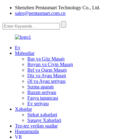
Shenzhen Pentasmart Technology Co., Ltd.
sales@pentasmart.com.cn
Ev
Məhsullar
Baş və Göz Masajı
Boyun və Çiyin Masajı
Bel və Qarın Masajı
Diz və Ayaq Masajı
Əl və Ayaq seriyası
Sızma aparatı
Baxım seriyası
Fasya tapançası
Ev seriyası
Xəbərlər
Şirkət xəbərləri
Sənaye Xəbərləri
Tez-tez verilən suallar
Haqqımızda
VR