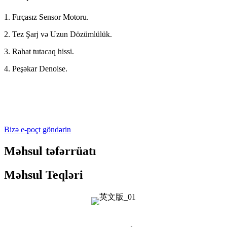
1. Fırçasız Sensor Motoru.
2. Tez Şarj və Uzun Dözümlülük.
3. Rahat tutacaq hissi.
4. Peşəkar Denoise.
Bizə e-poçt göndərin
Məhsul təfərrüatı
Məhsul Teqləri