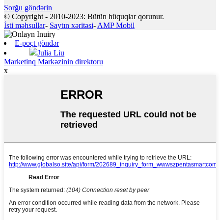
Sorğu göndərin
© Copyright - 2010-2023: Bütün hüquqlar qorunur.
İsti məhsullar
-
Saytın xəritəsi
-
AMP Mobil
E-poçt göndər
Julia Liu
Marketinq Mərkəzinin direktoru
x