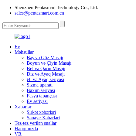
Shenzhen Pentasmart Technology Co., Ltd.
sales@pentasmart.com.cn
Ev
Məhsullar
Baş və Göz Masajı
Boyun və Çiyin Masajı
Bel və Qarın Masajı
Diz və Ayaq Masajı
Əl və Ayaq seriyası
Sızma aparatı
Baxım seriyası
Fasya tapançası
Ev seriyası
Xəbərlər
Şirkət xəbərləri
Sənaye Xəbərləri
Tez-tez verilən suallar
Haqqımızda
VR