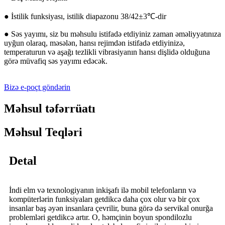
● İstilik funksiyası, istilik diapazonu 38/42±3℃-dir
● Səs yayımı, siz bu məhsulu istifadə etdiyiniz zaman əməliyyatınıza
uyğun olaraq, məsələn, hansı rejimdən istifadə etdiyinizə,
temperaturun və aşağı tezlikli vibrasiyanın hansı dişlidə olduğuna
görə müvafiq səs yayımı edəcək.
Bizə e-poçt göndərin
Məhsul təfərrüatı
Məhsul Teqləri
Detal
İndi elm və texnologiyanın inkişafı ilə mobil telefonların və
kompüterlərin funksiyaları getdikcə daha çox olur və bir çox
insanlar baş əyən insanlara çevrilir, buna görə də servikal onurğa
problemləri getdikcə artır. O, həmçinin boyun spondilozlu