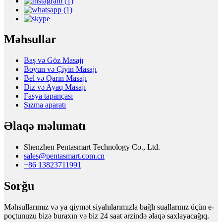
Məhsullar
Baş və Göz Masajı
Boyun və Çiyin Masajı
Bel və Qarın Masajı
Diz və Ayaq Masajı
Fasya tapançası
Sızma aparatı
Əlaqə məlumatı
Shenzhen Pentasmart Technology Co., Ltd.
sales@pentasmart.com.cn
+86 13823711991
Sorğu
Məhsullarımız və ya qiymət siyahılarımızla bağlı suallarınız üçün e-
poçtunuzu bizə buraxın və biz 24 saat ərzində əlaqə saxlayacağıq.