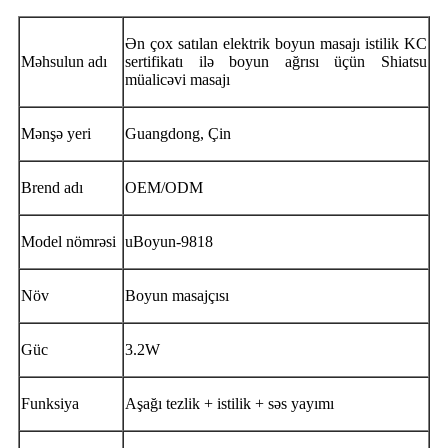
Ən çox satılan elektrik boyun masajı istilik KC
Məhsulun adı
sertifikatı ilə boyun ağrısı üçün Shiatsu
müalicəvi masajı
Mənşə yeri
Guangdong, Çin
Brend adı
OEM/ODM
Model nömrəsi
uBoyun-9818
Növ
Boyun masajçısı
Güc
3.2W
Funksiya
Aşağı tezlik + istilik + səs yayımı