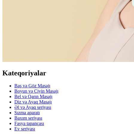
Kateqoriyalar
Baş və Göz Masajı
Boyun və Çiyin Masajı
Bel və Qarın Masajı
Diz və Ayaq Masajı
Əl və Ayaq seriyası
Sızma aparatı
Baxım seriyası
Fasya tapançası
Ev seriyası