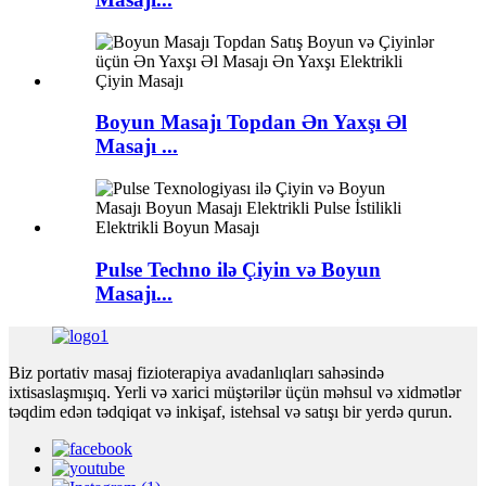
Boyun Masajı Topdan Ən Yaxşı Əl
Masajı ...
Pulse Techno ilə Çiyin və Boyun
Masajı...
Biz portativ masaj fizioterapiya avadanlıqları sahəsində
ixtisaslaşmışıq. Yerli və xarici müştərilər üçün məhsul və xidmətlər
təqdim edən tədqiqat və inkişaf, istehsal və satışı bir yerdə qurun.