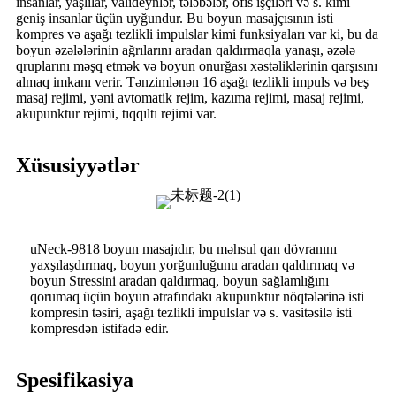
insanlar, yaşlılar, valideynlər, tələbələr, ofis işçiləri və s. kimi
geniş insanlar üçün uyğundur. Bu boyun masajçısının isti
kompres və aşağı tezlikli impulslar kimi funksiyaları var ki, bu da
boyun əzələlərinin ağrılarını aradan qaldırmaqla yanaşı, əzələ
qruplarını məşq etmək və boyun onurğası xəstəliklərinin qarşısını
almaq imkanı verir. Tənzimlənən 16 aşağı tezlikli impuls və beş
masaj rejimi, yəni avtomatik rejim, kazıma rejimi, masaj rejimi,
akupunktur rejimi, tıqqıltı rejimi var.
Xüsusiyyətlər
uNeck-9818 boyun masajıdır, bu məhsul qan dövranını
yaxşılaşdırmaq, boyun yorğunluğunu aradan qaldırmaq və
boyun Stressini aradan qaldırmaq, boyun sağlamlığını
qorumaq üçün boyun ətrafındakı akupunktur nöqtələrinə isti
kompresin təsiri, aşağı tezlikli impulslar və s. vasitəsilə isti
kompresdən istifadə edir.
Spesifikasiya