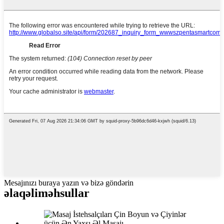
Mesajınızı buraya yazın və bizə göndərin
əlaqəli
məhsullar