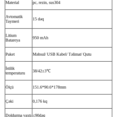
Material
pc, rezin, sus304
Avtomatik
15 dəq
Taymeri
Litium
950 mAh
Batareya
Paket
Məhsul/ USB Kabel/ Təlimat/ Qutu
İstilik
38/42±3℃
temperaturu
Ölçü
151.6*90.6*178mm
Çəki
0,176 kq
Doldurma vaxtı
≤90dəq