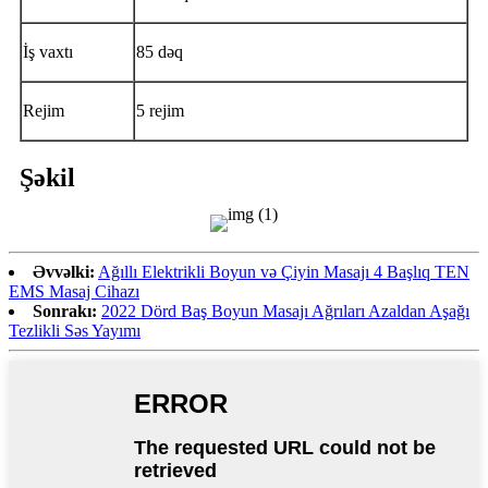
İş vaxtı
85 dəq
Rejim
5 rejim
Şəkil
Əvvəlki:
Ağıllı Elektrikli Boyun və Çiyin Masajı 4 Başlıq TEN
EMS Masaj Cihazı
Sonrakı:
2022 Dörd Baş Boyun Masajı Ağrıları Azaldan Aşağı
Tezlikli Səs Yayımı