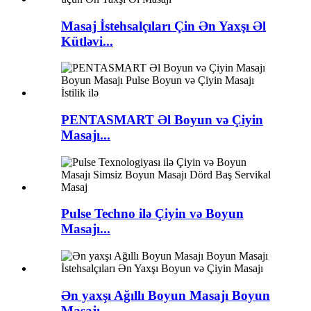
Masaj İstehsalçıları Çin Ən Yaxşı Əl
Kütləvi...
PENTASMART Əl Boyun və Çiyin
Masajı...
Pulse Techno ilə Çiyin və Boyun
Masajı...
Ən yaxşı Ağıllı Boyun Masajı Boyun
Masajı...