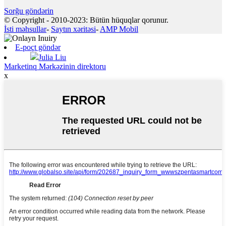
Sorğu göndərin
© Copyright - 2010-2023: Bütün hüquqlar qorunur.
İsti məhsullar
-
Saytın xəritəsi
-
AMP Mobil
E-poçt göndər
Julia Liu
Marketinq Mərkəzinin direktoru
x