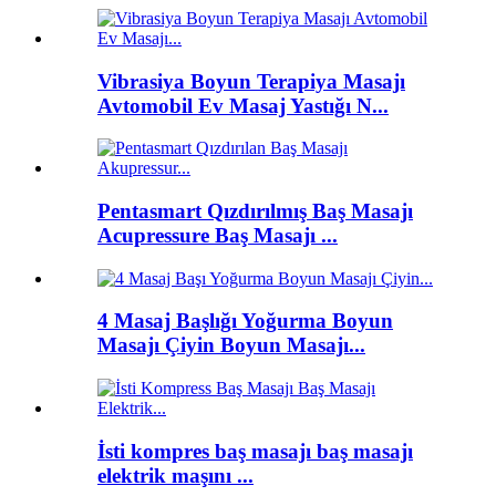
Vibrasiya Boyun Terapiya Masajı
Avtomobil Ev Masaj Yastığı N...
Pentasmart Qızdırılmış Baş Masajı
Acupressure Baş Masajı ...
4 Masaj Başlığı Yoğurma Boyun
Masajı Çiyin Boyun Masajı...
İsti kompres baş masajı baş masajı
elektrik maşını ...