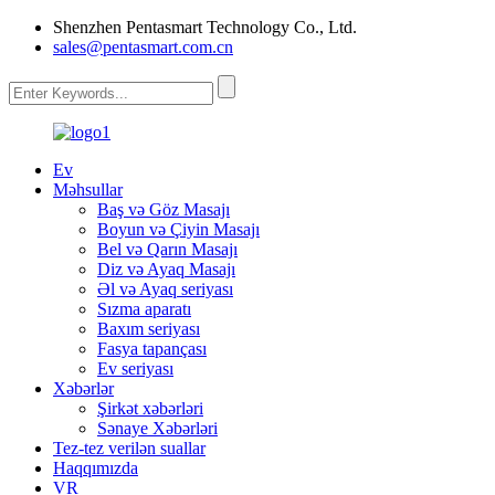
Shenzhen Pentasmart Technology Co., Ltd.
sales@pentasmart.com.cn
Ev
Məhsullar
Baş və Göz Masajı
Boyun və Çiyin Masajı
Bel və Qarın Masajı
Diz və Ayaq Masajı
Əl və Ayaq seriyası
Sızma aparatı
Baxım seriyası
Fasya tapançası
Ev seriyası
Xəbərlər
Şirkət xəbərləri
Sənaye Xəbərləri
Tez-tez verilən suallar
Haqqımızda
VR