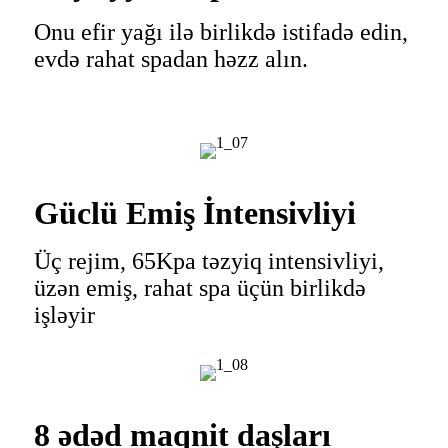
Onu efir yağı ilə birlikdə istifadə edin,
evdə rahat spadan həzz alın.
Güclü Emiş İntensivliyi
Üç rejim, 65Kpa təzyiq intensivliyi,
üzən emiş, rahat spa üçün birlikdə
işləyir
8 ədəd maqnit daşları