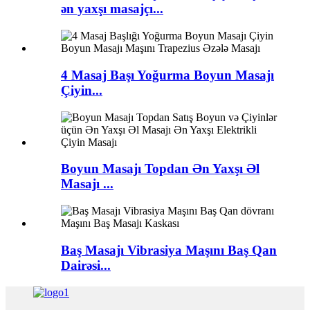
ən yaxşı masajçı...
4 Masaj Başı Yoğurma Boyun Masajı
Çiyin...
Boyun Masajı Topdan Ən Yaxşı Əl
Masajı ...
Baş Masajı Vibrasiya Maşını Baş Qan
Dairəsi...