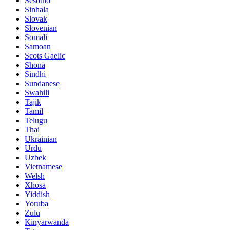
Sesotho
Sinhala
Slovak
Slovenian
Somali
Samoan
Scots Gaelic
Shona
Sindhi
Sundanese
Swahili
Tajik
Tamil
Telugu
Thai
Ukrainian
Urdu
Uzbek
Vietnamese
Welsh
Xhosa
Yiddish
Yoruba
Zulu
Kinyarwanda