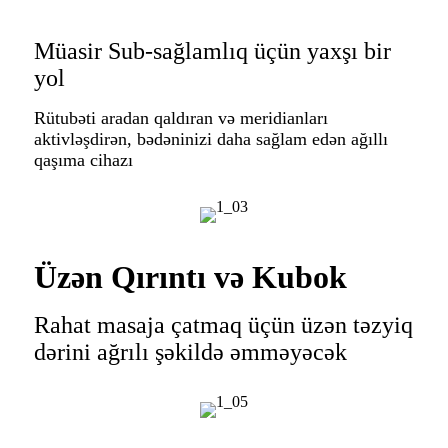
Müasir Sub-sağlamlıq üçün yaxşı bir
yol
Rütubəti aradan qaldıran və meridianları
aktivləşdirən, bədəninizi daha sağlam edən ağıllı
qaşıma cihazı
Üzən Qırıntı və Kubok
Rahat masaja çatmaq üçün üzən təzyiq
dərini ağrılı şəkildə əmməyəcək