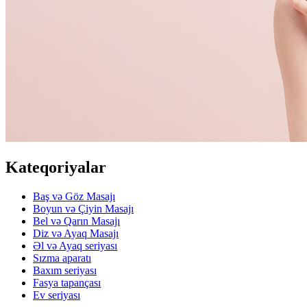
Kateqoriyalar
Baş və Göz Masajı
Boyun və Çiyin Masajı
Bel və Qarın Masajı
Diz və Ayaq Masajı
Əl və Ayaq seriyası
Sızma aparatı
Baxım seriyası
Fasya tapançası
Ev seriyası