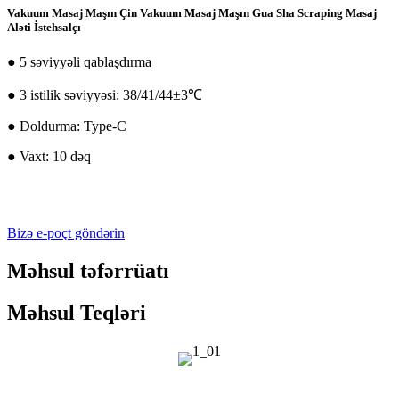
Vakuum Masaj Maşın Çin Vakuum Masaj Maşın Gua Sha Scraping Masaj
Aləti İstehsalçı
● 5 səviyyəli qablaşdırma
● 3 istilik səviyyəsi: 38/41/44±3℃
● Doldurma: Type-C
● Vaxt: 10 dəq
Bizə e-poçt göndərin
Məhsul təfərrüatı
Məhsul Teqləri