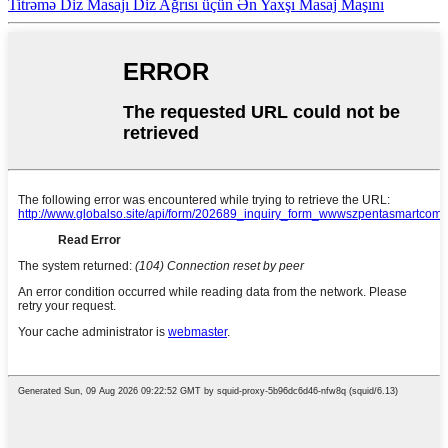
Titrəmə Diz Masajı Diz Ağrısı üçün Ən Yaxşı Masaj Maşını