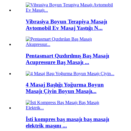
Vibrasiya Boyun Terapiya Masajı
Avtomobil Ev Masaj Yastığı N...
Pentasmart Qızdırılmış Baş Masajı
Acupressure Baş Masajı ...
4 Masaj Başlığı Yoğurma Boyun
Masajı Çiyin Boyun Masajı...
İsti kompres baş masajı baş masajı
elektrik maşını ...