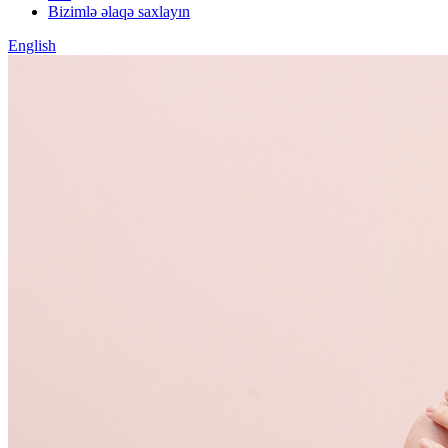
Bizimlə əlaqə saxlayın
English