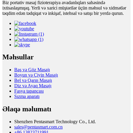
Biz portativ masaj fizioterapiya avadanlıqları sahəsində
ixtisaslaşmışıq. Yerli və xarici müştərilər üçün məhsul və xidmətlər
təqdim edən tədqiqat və inkişaf, istehsal və satışı bir yerdə qurun.
Məhsullar
Baş və Göz Masajı
Boyun və Çiyin Masajı
Bel və Qarın Masajı
Diz və Ayaq Masajı
Fasya tapançası
Sızma aparatı
Əlaqə məlumatı
Shenzhen Pentasmart Technology Co., Ltd.
sales@pentasmart.com.cn
+86 13823711991