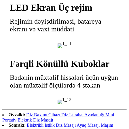
LED Ekran Üç rejim
Rejimin dəyişdirilməsi, batareya
ekranı və vaxt müddəti
Fərqli Könüllü Kuboklar
Bədənin müxtəlif hissələri üçün uyğun
olan müxtəlif ölçülərdə 4 stəkan
Əvvəlki:
Diz Baxımı Cihazı Diz İstirahət Avadanlığı Mini
Portativ Elektrik Diz Masajı
Sonrakı:
Elektrikli İstilik Diz Masajı Ayaq Masajı Maşını