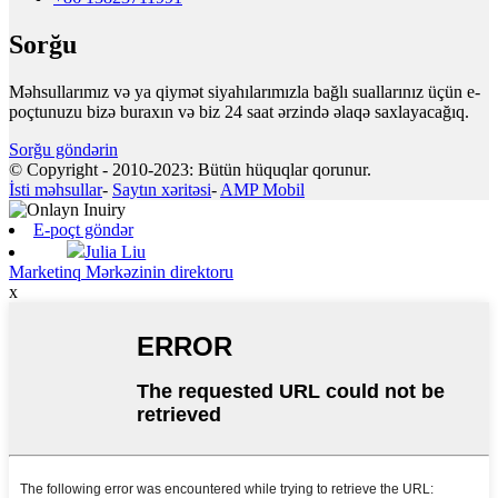
Sorğu
Məhsullarımız və ya qiymət siyahılarımızla bağlı suallarınız üçün e-
poçtunuzu bizə buraxın və biz 24 saat ərzində əlaqə saxlayacağıq.
Sorğu göndərin
© Copyright - 2010-2023: Bütün hüquqlar qorunur.
İsti məhsullar
-
Saytın xəritəsi
-
AMP Mobil
E-poçt göndər
Julia Liu
Marketinq Mərkəzinin direktoru
x