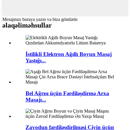
Mesajınızı buraya yazın və bizə göndərin
əlaqəli
məhsullar
İstilikli Elektron Ağıllı Boyun Masaj
Yastığı...
Bel Ağrısı üçün Fərdiləşdirmə Arxa
Masajı...
Zavodun fərdiləşdirilməsi Çiyin üçün