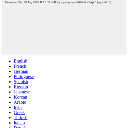
English
French
German
Portuguese
Spanish
Russian
Japanese
Korean
Arabic
Irish
Greek
Turkish
Italian
Danish