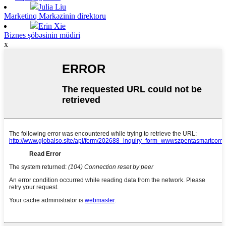
Julia Liu
Marketinq Mərkəzinin direktoru
Erin Xie
Biznes şöbəsinin müdiri
x