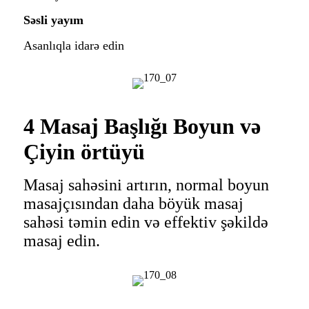
Səsli yayım
Asanlıqla idarə edin
4 Masaj Başlığı Boyun və
Çiyin örtüyü
Masaj sahəsini artırın, normal boyun
masajçısından daha böyük masaj
sahəsi təmin edin və effektiv şəkildə
masaj edin.