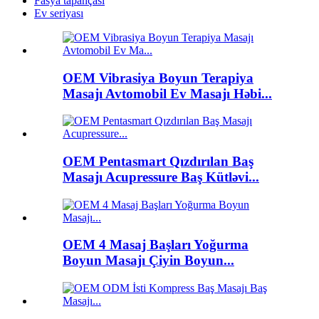
Fasya tapançası
Ev seriyası
OEM Vibrasiya Boyun Terapiya
Masajı Avtomobil Ev Masajı Həbi...
OEM Pentasmart Qızdırılan Baş
Masajı Acupressure Baş Kütləvi...
OEM 4 Masaj Başları Yoğurma
Boyun Masajı Çiyin Boyun...