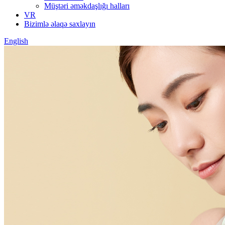
Müştəri əməkdaşlığı halları
VR
Bizimlə əlaqə saxlayın
English