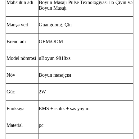
Məhsulun adı
Boyun Masajı Pulse Texnologiyası ilə Çiyin və
Boyun Masajı
Mənşə yeri
Guangdong, Çin
Brend adı
OEM/ODM
Model nömrəsi
uBoyun-9818xs
Növ
Boyun masajçısı
Güc
2W
Funksiya
EMS + istilik + səs yayımı
Material
pc