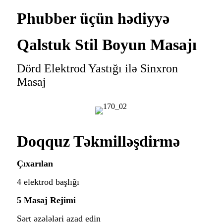
Phubber üçün hədiyyə
Qalstuk Stil Boyun Masajı
Dörd Elektrod Yastığı ilə Sinxron
Masaj
Doqquz Təkmilləşdirmə
Çıxarılan
4 elektrod başlığı
5 Masaj Rejimi
Sərt əzələləri azad edin