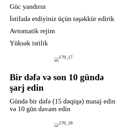
Güc yandırın
İstifadə etdiyiniz üçün təşəkkür edirik
Avtomatik rejim
Yüksək istilik
Bir dəfə və son 10 gündə
şarj edin
Gündə bir dəfə (15 dəqiqə) masaj edin
və 10 gün davam edin