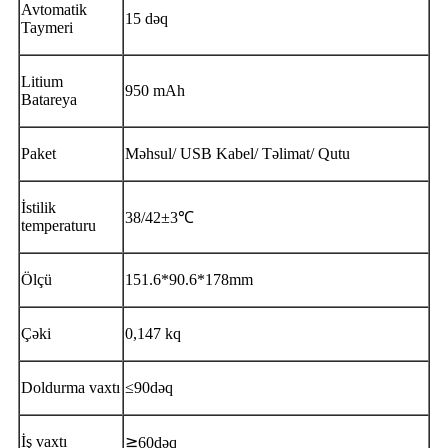
Avtomatik
15 dəq
Taymeri
Litium
950 mAh
Batareya
Paket
Məhsul/ USB Kabel/ Təlimat/ Qutu
İstilik
38/42±3℃
temperaturu
Ölçü
151.6*90.6*178mm
Çəki
0,147 kq
Doldurma vaxtı
≤90dəq
İş vaxtı
≧60dəq