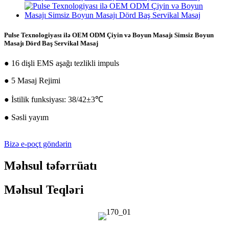
Pulse Texnologiyası ilə OEM ODM Çiyin və Boyun Masajı Simsiz Boyun
Masajı Dörd Baş Servikal Masaj
● 16 dişli EMS aşağı tezlikli impuls
● 5 Masaj Rejimi
● İstilik funksiyası: 38/42±3℃
● Səsli yayım
Bizə e-poçt göndərin
Məhsul təfərrüatı
Məhsul Teqləri