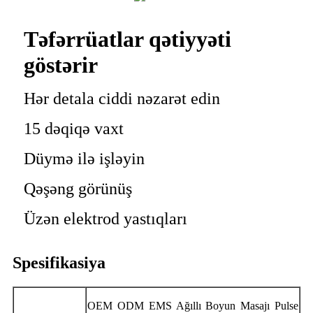
Təfərrüatlar qətiyyəti
göstərir
Hər detala ciddi nəzarət edin
15 dəqiqə vaxt
Düymə ilə işləyin
Qəşəng görünüş
Üzən elektrod yastıqları
Spesifikasiya
OEM ODM EMS Ağıllı Boyun Masajı Pulse