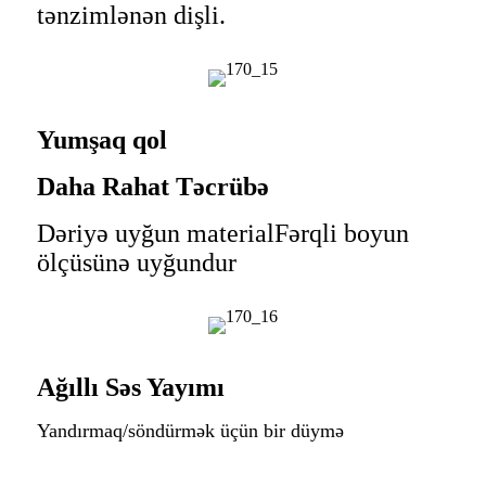
tənzimlənən dişli.
Yumşaq qol
Daha Rahat Təcrübə
Dəriyə uyğun materialFərqli boyun
ölçüsünə uyğundur
Ağıllı Səs Yayımı
Yandırmaq/söndürmək üçün bir düymə