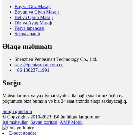
Baş və Göz Masajı
Boyun və Çiyin Masajı
Bel və Qarın Masajı
Diz və Ayaq Masajı
Fasya tapançası
Sızma aparatı
Əlaqə məlumatı
Shenzhen Pentasmart Technology Co., Ltd.
sales@pentasmart.com.cn
+86 13823711991
Sorğu
Məhsullarımız və ya qiymət siyahısı ilə bağlı suallarınız üçün e-
poçtunuzu bizə buraxın və biz 24 saat ərzində əlaqə saxlayacağıq.
Sorğu göndərin
© Copyright - 2010-2023: Bütün hüquqlar qorunur.
İsti məhsullar
-
Saytın xəritəsi
-
AMP Mobil
E-poçt göndər