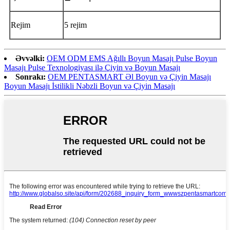
Rejim
5 rejim
Əvvəlki:
OEM ODM EMS Ağıllı Boyun Masajı Pulse Boyun
Masajı Pulse Texnologiyası ilə Çiyin və Boyun Masajı
Sonrakı:
OEM PENTASMART Əl Boyun və Çiyin Masajı
Boyun Masajı İstilikli Nəbzli Boyun və Çiyin Masajı