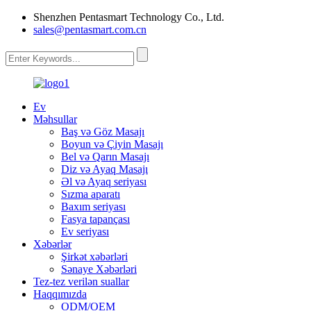
Shenzhen Pentasmart Technology Co., Ltd.
sales@pentasmart.com.cn
Ev
Məhsullar
Baş və Göz Masajı
Boyun və Çiyin Masajı
Bel və Qarın Masajı
Diz və Ayaq Masajı
Əl və Ayaq seriyası
Sızma aparatı
Baxım seriyası
Fasya tapançası
Ev seriyası
Xəbərlər
Şirkət xəbərləri
Sənaye Xəbərləri
Tez-tez verilən suallar
Haqqımızda
ODM/OEM