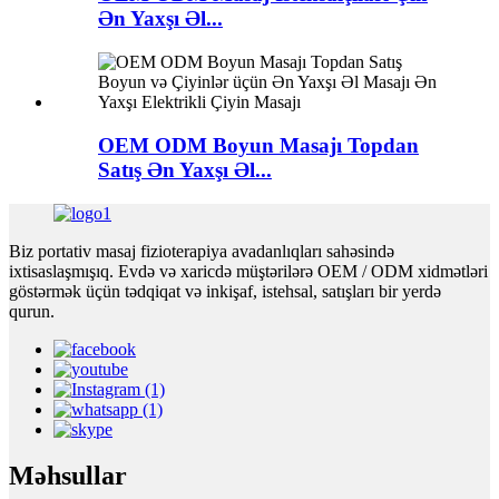
Ən Yaxşı Əl...
OEM ODM Boyun Masajı Topdan
Satış Ən Yaxşı Əl...
Biz portativ masaj fizioterapiya avadanlıqları sahəsində
ixtisaslaşmışıq. Evdə və xaricdə müştərilərə OEM / ODM xidmətləri
göstərmək üçün tədqiqat və inkişaf, istehsal, satışları bir yerdə
qurun.
Məhsullar