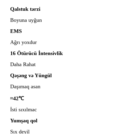
Qalstuk tərzi
Boyuna uyğun
EMS
Ağrı yoxdur
16 Ötürücü İntensivlik
Daha Rahat
Qəşəng və Yüngül
Daşımaq asan
≈42℃
İsti sıxılmac
Yumşaq qol
Sıx deyil