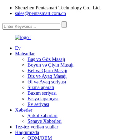
Shenzhen Pentasmart Technology Co., Ltd.
sales@pentasmart.com.cn
Ev
Məhsullar
Baş və Göz Masajı
Boyun və Çiyin Masajı
Bel və Qarın Masajı
Diz və Ayaq Masajı
Əl və Ayaq seriyası
Sızma aparatı
Baxım seriyası
Fasya tapançası
Ev seriyası
Xəbərlər
Şirkət xəbərləri
Sənaye Xəbərləri
Tez-tez verilən suallar
Haqqımızda
ODM/OEM