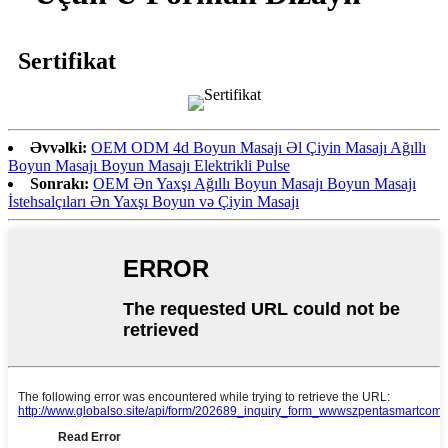
Sertifikat
Əvvəlki:
OEM ODM 4d Boyun Masajı Əl Çiyin Masajı Ağıllı
Boyun Masajı Boyun Masajı Elektrikli Pulse
Sonrakı:
OEM Ən Yaxşı Ağıllı Boyun Masajı Boyun Masajı
İstehsalçıları Ən Yaxşı Boyun və Çiyin Masajı