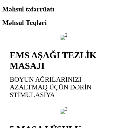
Məhsul təfərrüatı
Məhsul Teqləri
EMS AŞAĞI TEZLİK
MASAJI
BOYUN AĞRILARINIZI
AZALTMAQ ÜÇÜN DƏRİN
STİMULASİYA