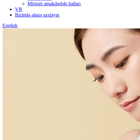
Müştəri əməkdaşlığı halları
VR
Bizimlə əlaqə saxlayın
English