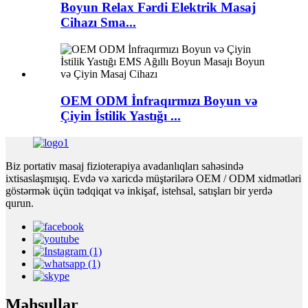
Boyun Relax Fərdi Elektrik Masaj
Cihazı Sma...
OEM ODM İnfraqırmızı Boyun və
Çiyin İstilik Yastığı ...
Biz portativ masaj fizioterapiya avadanlıqları sahəsində
ixtisaslaşmışıq. Evdə və xaricdə müştərilərə OEM / ODM xidmətləri
göstərmək üçün tədqiqat və inkişaf, istehsal, satışları bir yerdə
qurun.
Məhsullar