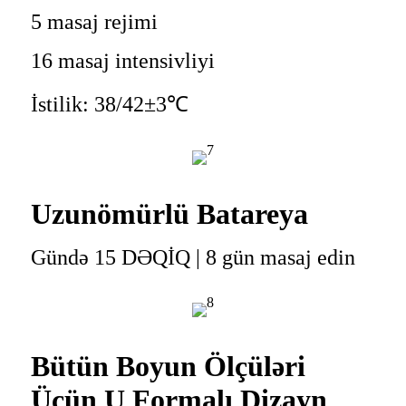
5 masaj rejimi
16 masaj intensivliyi
İstilik: 38/42±3℃
Uzunömürlü Batareya
Gündə 15 DƏQİQ | 8 gün masaj edin
Bütün Boyun Ölçüləri
Üçün U Formalı Dizayn