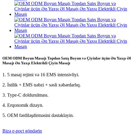
OEM ODM Boyun Masajı Topdan Satış Boyun və Çiyinlər üçün Ən Yaxşı Əl
Masajı Ən Yaxşı Elektrikli Çiyin Masajı
1. 5 masaj rejimi və 16 EMS intensivliyi.
2. İstilik + EMS nəbzi + səsli xəbərdarlıq.
3. Type-C doldurulması.
4. Erqonomik dizayn.
5. OEM fərdiləşdirməsini dəstəkləyin.
Bizə e-poçt göndərin