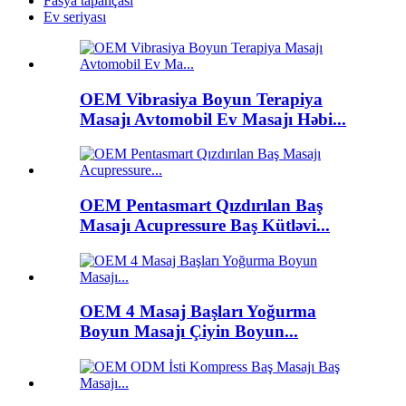
Fasya tapançası
Ev seriyası
OEM Vibrasiya Boyun Terapiya
Masajı Avtomobil Ev Masajı Həbi...
OEM Pentasmart Qızdırılan Baş
Masajı Acupressure Baş Kütləvi...
OEM 4 Masaj Başları Yoğurma
Boyun Masajı Çiyin Boyun...