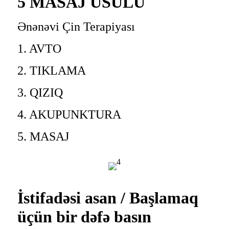
5 MASAJ ÜSULU
Ənənəvi Çin Terapiyası
1. AVTO
2. TIKLAMA
3. QIZIQ
4. AKUPUNKTURA
5. MASAJ
İstifadəsi asan / Başlamaq
üçün bir dəfə basın