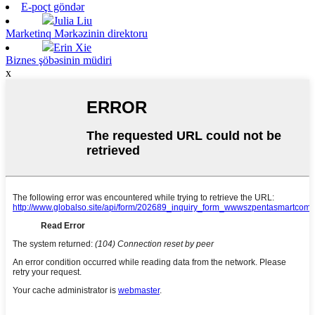
E-poçt göndər
Julia Liu
Marketinq Mərkəzinin direktoru
Erin Xie
Biznes şöbəsinin müdiri
x