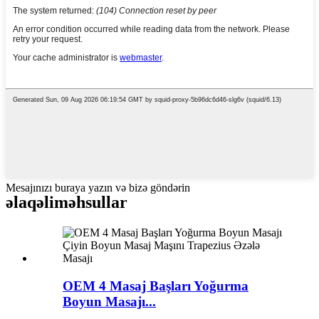
Mesajınızı buraya yazın və bizə göndərin
əlaqəli
məhsullar
OEM 4 Masaj Başları Yoğurma
Boyun Masajı...