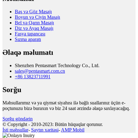
Baş və Göz Masajı
Boyun və Çiyin Masajı
Bel və Qarın Masajı
Diz və Ayaq Masajı
Fasya tapançası
Sızma aparatı
Əlaqə məlumatı
Shenzhen Pentasmart Technology Co., Ltd.
sales@pentasmart.com.cn
+86 13823711991
Sorğu
Məhsullarımız və ya qiymət siyahısı ilə bağlı suallarınız üçün e-
poçtunuzu bizə buraxın və biz 24 saat ərzində əlaqə saxlayacağıq.
Sorğu göndərin
© Copyright - 2010-2023: Bütün hüquqlar qorunur.
İsti məhsullar
-
Saytın xəritəsi
-
AMP Mobil